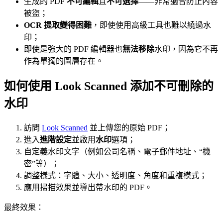
生成的 PDF
不可編輯
且
不可選擇
——非常適合防止內容
被盜；
OCR 提取變得困難
，即使使用高級工具也難以繞過水
印；
即使是強大的 PDF 編輯器也
無法移除
水印，因為它不再
作為單獨的圖層存在。
如何使用 Look Scanned 添加不可刪除的
水印
訪問
Look Scanned
並上傳您的原始 PDF；
進入
進階設定
並啟用
水印
選項；
自定義水印文字（例如公司名稱、電子郵件地址、“機
密”等）；
調整樣式：字體、大小、透明度、角度和重複模式；
應用掃描效果並導出帶水印的 PDF。
最終效果：