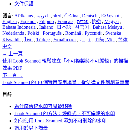
文件保護
語言:
Afrikaans
,
العربية
,
বাংলা
,
Čeština
,
Deutsch
,
Ελληνικά
,
English
,
Español
,
Filipino
,
Français
,
עברית
,
हिन्दी
,
Magyar
,
Bahasa Indonesia
,
Italiano
,
日本語
,
한국어
,
Bahasa Melayu
,
Nederlands
,
Polski
,
Português
,
Română
,
Русский
,
Svenska
,
Kiswahili
,
ไทย
,
Türkçe
,
Українська
,
اردو
,
Tiếng Việt
,
简体
中文
←
上一頁
使用 Look Scanned 輕鬆建立「不可複製與不可編輯」的掃描
效果 PDF
下一頁
→
Look Scanned 的 10 個實用應用場景：從法律文件到創意專案
目錄
為什麼傳統水印容易被移除
Look Scanned 的方法：燒錄式、不可編輯的水印
如何使用 Look Scanned 添加不可刪除的水印
適用於以下場景