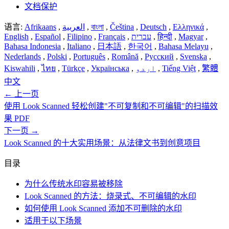
文档保护
语言:
Afrikaans
,
العربية
,
বাংলা
,
Čeština
,
Deutsch
,
Ελληνικά
,
English
,
Español
,
Filipino
,
Français
,
עברית
,
हिन्दी
,
Magyar
,
Bahasa Indonesia
,
Italiano
,
日本語
,
한국어
,
Bahasa Melayu
,
Nederlands
,
Polski
,
Português
,
Română
,
Русский
,
Svenska
,
Kiswahili
,
ไทย
,
Türkçe
,
Українська
,
اردو
,
Tiếng Việt
,
繁體
中文
←
上一页
使用 Look Scanned 轻松创建"不可复制和不可编辑"的扫描效
果 PDF
下一页
→
Look Scanned 的十大实用场景：从法律文书到创意项目
目录
为什么传统水印容易被移除
Look Scanned 的方法：烧录式、不可编辑的水印
如何使用 Look Scanned 添加不可删除的水印
适用于以下场景