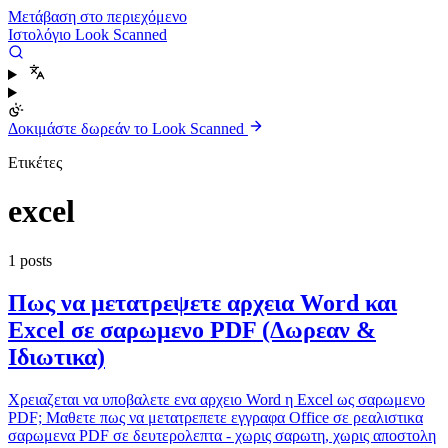
Μετάβαση στο περιεχόμενο
Ιστολόγιο Look Scanned
Δοκιμάστε δωρεάν το Look Scanned
Ετικέτες
excel
1 posts
Πως να μετατρεψετε αρχεια Word και
Excel σε σαρωμενο PDF (Δωρεαν &
Ιδιωτικα)
Χρειαζεται να υποβαλετε ενα αρχειο Word η Excel ως σαρωμενο
PDF; Μαθετε πως να μετατρεπετε εγγραφα Office σε ρεαλιστικα
σαρωμενα PDF σε δευτερολεπτα - χωρις σαρωτη, χωρις αποστολη