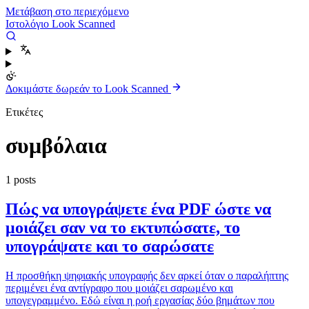
Μετάβαση στο περιεχόμενο
Ιστολόγιο Look Scanned
Δοκιμάστε δωρεάν το Look Scanned
Ετικέτες
συμβόλαια
1 posts
Πώς να υπογράψετε ένα PDF ώστε να
μοιάζει σαν να το εκτυπώσατε, το
υπογράψατε και το σαρώσατε
Η προσθήκη ψηφιακής υπογραφής δεν αρκεί όταν ο παραλήπτης
περιμένει ένα αντίγραφο που μοιάζει σαρωμένο και
υπογεγραμμένο. Εδώ είναι η ροή εργασίας δύο βημάτων που