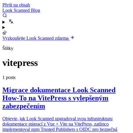
Přejít na obsah
Look Scanned Blog
Vyzkoušejte Look Scanned zdarma
Štítky
vitepress
1 posts
Migrace dokumentace Look Scanned
How-To na VitePress s vylepšeným
zabezpečením
Objevte, jak Look Scanned upgradoval svou infrastrukturu
dokumentace migrací z Vue + Vite na VitePress, zatímco
implementoval npm Trusted Publishers s OIDC pro bezpečná