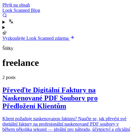
Přejít na obsah
Look Scanned Blog
Vyzkoušejte Look Scanned zdarma
Štítky
freelance
2 posts
Převeďte Digitální Faktury na
Naskenované PDF Soubory pro
Předložení Klientům
Klient požaduje naskenovanou fakturu? Naučte se, jak převést své
digitální faktury na profesionální naskenované PDF soubory v
během několika sekund — ideální pro náhradu, účetnictví a oficiální