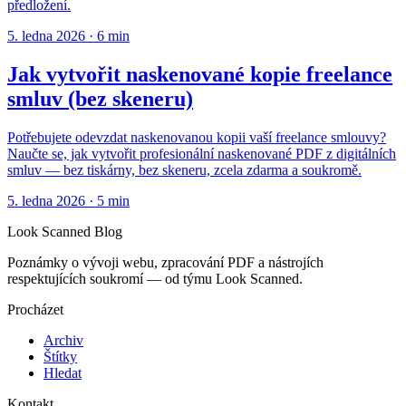
předložení.
5. ledna 2026
·
6 min
Jak vytvořit naskenované kopie freelance
smluv (bez skeneru)
Potřebujete odevzdat naskenovanou kopii vaší freelance smlouvy?
Naučte se, jak vytvořit profesionální naskenované PDF z digitálních
smluv — bez tiskárny, bez skeneru, zcela zdarma a soukromě.
5. ledna 2026
·
5 min
Look Scanned Blog
Poznámky o vývoji webu, zpracování PDF a nástrojích
respektujících soukromí — od týmu Look Scanned.
Procházet
Archiv
Štítky
Hledat
Kontakt