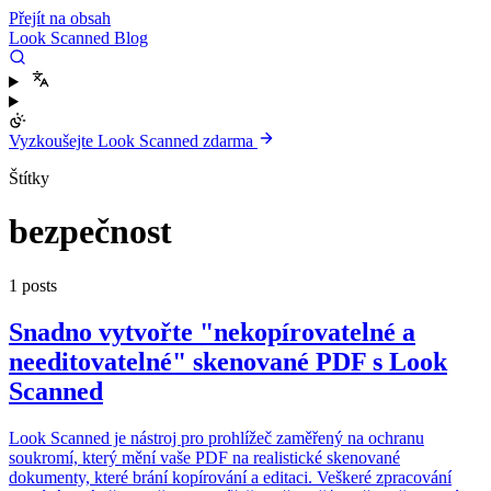
Přejít na obsah
Look Scanned Blog
Vyzkoušejte Look Scanned zdarma
Štítky
bezpečnost
1 posts
Snadno vytvořte "nekopírovatelné a
needitovatelné" skenované PDF s Look
Scanned
Look Scanned je nástroj pro prohlížeč zaměřený na ochranu
soukromí, který mění vaše PDF na realistické skenované
dokumenty, které brání kopírování a editaci. Veškeré zpracování