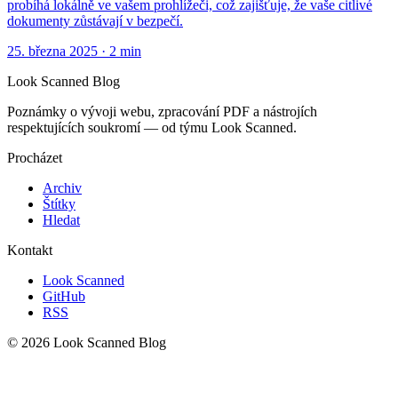
probíhá lokálně ve vašem prohlížeči, což zajišťuje, že vaše citlivé
dokumenty zůstávají v bezpečí.
25. března 2025
·
2 min
Look Scanned Blog
Poznámky o vývoji webu, zpracování PDF a nástrojích
respektujících soukromí — od týmu Look Scanned.
Procházet
Archiv
Štítky
Hledat
Kontakt
Look Scanned
GitHub
RSS
© 2026 Look Scanned Blog