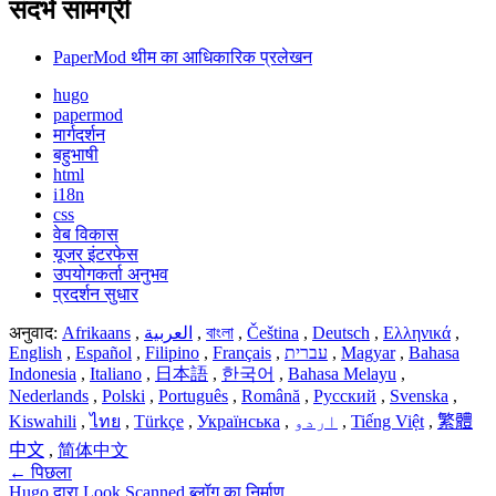
संदर्भ सामग्री
PaperMod थीम का आधिकारिक प्रलेखन
hugo
papermod
मार्गदर्शन
बहुभाषी
html
i18n
css
वेब विकास
यूजर इंटरफेस
उपयोगकर्ता अनुभव
प्रदर्शन सुधार
अनुवाद:
Afrikaans
,
العربية
,
বাংলা
,
Čeština
,
Deutsch
,
Ελληνικά
,
English
,
Español
,
Filipino
,
Français
,
עברית
,
Magyar
,
Bahasa
Indonesia
,
Italiano
,
日本語
,
한국어
,
Bahasa Melayu
,
Nederlands
,
Polski
,
Português
,
Română
,
Русский
,
Svenska
,
Kiswahili
,
ไทย
,
Türkçe
,
Українська
,
اردو
,
Tiếng Việt
,
繁體
中文
,
简体中文
←
पिछला
Hugo द्वारा Look Scanned ब्लॉग का निर्माण