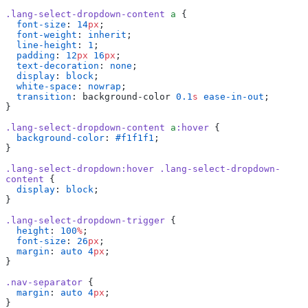
.lang-select-dropdown-content
 a
 {
  font-size
: 
14
px
;
  font-weight
: 
inherit
;
  line-height
: 
1
;
  padding
: 
12
px
 16
px
;
  text-decoration
: 
none
;
  display
: 
block
;
  white-space
: 
nowrap
;
  transition
: background-color 
0.1
s
 ease-in-out
;
}
.lang-select-dropdown-content
 a
:hover
 {
  background-color
: 
#f1f1f1
;
}
.lang-select-dropdown:hover
 .lang-select-dropdown-
content
 {
  display
: 
block
;
}
.lang-select-dropdown-trigger
 {
  height
: 
100
%
;
  font-size
: 
26
px
;
  margin
: 
auto
 4
px
;
}
.nav-separator
 {
  margin
: 
auto
 4
px
;
}