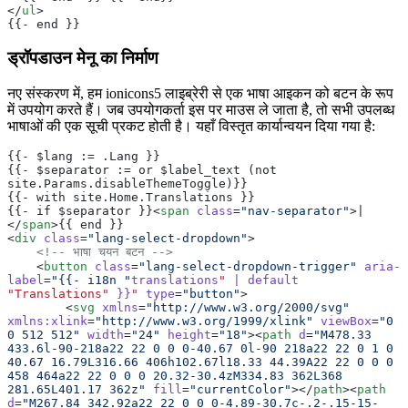
</
ul
>
{{- end }}
ड्रॉपडाउन मेनू का निर्माण
नए संस्करण में, हम ionicons5 लाइब्रेरी से एक भाषा आइकन को बटन के रूप
में उपयोग करते हैं। जब उपयोगकर्ता इस पर माउस ले जाता है, तो सभी उपलब्ध
भाषाओं की एक सूची प्रकट होती है। यहाँ विस्तृत कार्यान्वयन दिया गया है:
{{- $lang := .Lang }}
{{- $separator := or $label_text (not 
site.Params.disableThemeToggle)}}
{{- with site.Home.Translations }}
{{- if $separator }}<
span
 class
=
"nav-separator"
>|
</
span
>{{ end }}
<
div
 class
=
"lang-select-dropdown"
>
    <!-- भाषा चयन बटन -->
    <
button
 class
=
"lang-select-dropdown-trigger"
 aria-
label
=
"{{- i18n "
translations
"
 |
 default
"Translations"
 }}
"
 type
=
"button"
>
        <
svg
 xmlns
=
"http://www.w3.org/2000/svg"
xmlns:xlink
=
"http://www.w3.org/1999/xlink"
 viewBox
=
"0 
0 512 512"
 width
=
"24"
 height
=
"18"
><
path
 d
=
"M478.33 
433.6l-90-218a22 22 0 0 0-40.67 0l-90 218a22 22 0 1 0 
40.67 16.79L316.66 406h102.67l18.33 44.39A22 22 0 0 0 
458 464a22 22 0 0 0 20.32-30.4zM334.83 362L368 
281.65L401.17 362z"
 fill
=
"currentColor"
></
path
><
path
d
=
"M267.84 342.92a22 22 0 0 0-4.89-30.7c-.2-.15-15-