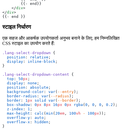
        {{- end}}
    </
div
>
</
div
>
{{- end }}
स्टाइल निर्धारण
एक सहज और आकर्षक उपयोगकर्ता अनुभव बनाने के लिए, हम निम्नलिखित
CSS स्टाइल का उपयोग करते हैं:
.lang-select-dropdown
 {
  position
: 
relative
;
  display
: 
inline-block
;
}
.lang-select-dropdown-content
 {
  top
: 
50
px
;
  display
: 
none
;
  position
: 
absolute
;
  background-color
: 
var
(
--entry
);
  border-radius
: 
var
(
--radius
);
  border
: 
1
px
 solid
 var
(
--border
);
  box-shadow
: 
0
px
 8
px
 16
px
 0
px
 rgba
(
0
, 
0
, 
0
, 
0.2
);
  z-index
: 
1
;
  max-height
: 
calc
(
min
(
20
em
, 
100
vh
 -
 100
px
));
  overflow-y
: 
auto
;
  overflow-x
: 
hidden
;
}