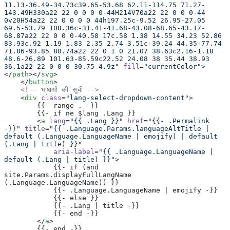
11.13-36.49-34.73c39.65-53.68 62.11-114.75 71.27-
143.49H330a22 22 0 0 0 0-44H214V70a22 22 0 0 0-44 
0v20H54a22 22 0 0 0 0 44h197.25c-9.52 26.95-27.05 
69.5-53.79 108.36c-31.41-41.68-43.08-68.65-43.17-
68.87a22 22 0 0 0-40.58 17c.58 1.38 14.55 34.23 52.86 
83.93c.92 1.19 1.83 2.35 2.74 3.51c-39.24 44.35-77.74 
71.86-93.85 80.74a22 22 0 1 0 21.07 38.63c2.16-1.18 
48.6-26.89 101.63-85.59c22.52 24.08 38 35.44 38.93 
36.1a22 22 0 0 0 30.75-4.9z"
 fill
=
"currentColor"
>
</
path
></
svg
>
    </
button
>
    <!-- भाषाओं की सूची -->
    <
div
 class
=
"lang-select-dropdown-content"
>
        {{- range . -}}
        {{- if ne $lang .Lang }}
        <
a
 lang
=
"{{ .Lang }}"
 href
=
"{{- .Permalink 
-}}"
 title
=
"{{ .Language.Params.languageAltTitle | 
default (.Language.LanguageName | emojify) | default 
(.Lang | title) }}"
            aria-label
=
"{{ .Language.LanguageName | 
default (.Lang | title) }}"
>
            {{- if (and 
site.Params.displayFullLangName 
(.Language.LanguageName)) }}
            {{- .Language.LanguageName | emojify -}}
            {{- else }}
            {{- .Lang | title -}}
            {{- end -}}
        </
a
>
        {{- end -}}