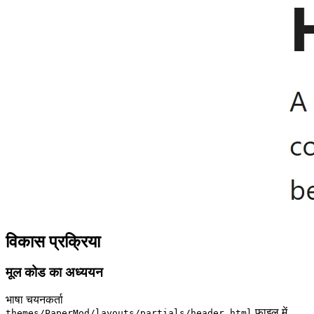
विकास प्रक्रिया
मूल कोड का अध्ययन
भाषा चयनकर्ता
फ़ाइल में
themes/PaperMod/layouts/partials/header.html