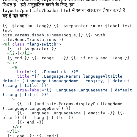
स्थित है। इसे अनुकूलित करने के लिए, हम
में अपना संस्करण तैयार करते हैं।
layouts/partials/header.html
यह है मूल कोड:
{{- $lang := .Lang}} {{- $separator := or $label_text 
(not
site.Params.disableThemeToggle)}} {{- with 
site.Home.Translations }}
<
ul
 class
=
"lang-switch"
>
  {{- if $separator }}
  <
li
>|</
li
>
  {{ end }} {{- range . -}} {{- if ne $lang .Lang }}
  <
li
>
    <
a
      href
=
"{{- .Permalink -}}"
      title
=
"{{ .Language.Params.languageAltTitle | 
default (.Language.LanguageName | emojify) | default 
(.Lang | title) }}"
      aria-label
=
"{{ .Language.LanguageName | default 
(.Lang | title) }}"
    >
      {{- if (and site.Params.displayFullLangName 
(.Language.LanguageName)) }}
      {{- .Language.LanguageName | emojify -}} {{- 
else }} {{- .Lang | title -}}
      {{- end -}}
    </
a
>
  </
li
>
  {{- end -}} {{- end}}