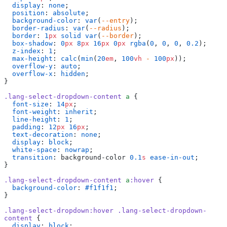
  display
: 
none
;
  position
: 
absolute
;
  background-color
: 
var
(
--entry
);
  border-radius
: 
var
(
--radius
);
  border
: 
1
px
 solid
 var
(
--border
);
  box-shadow
: 
0
px
 8
px
 16
px
 0
px
 rgba
(
0
, 
0
, 
0
, 
0.2
);
  z-index
: 
1
;
  max-height
: 
calc
(
min
(
20
em
, 
100
vh
 -
 100
px
));
  overflow-y
: 
auto
;
  overflow-x
: 
hidden
;
}
.lang-select-dropdown-content
 a
 {
  font-size
: 
14
px
;
  font-weight
: 
inherit
;
  line-height
: 
1
;
  padding
: 
12
px
 16
px
;
  text-decoration
: 
none
;
  display
: 
block
;
  white-space
: 
nowrap
;
  transition
: background-color 
0.1
s
 ease-in-out
;
}
.lang-select-dropdown-content
 a
:hover
 {
  background-color
: 
#f1f1f1
;
}
.lang-select-dropdown:hover
 .lang-select-dropdown-
content
 {
  display
: 
block
;