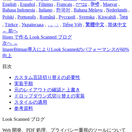
English
,
Español
,
Filipino
,
Français
,
עברית
,
हिन्दी
,
Magyar
,
Bahasa Indonesia
,
Italiano
,
한국어
,
Bahasa Melayu
,
Nederlands
,
Polski
,
Português
,
Română
,
Русский
,
Svenska
,
Kiswahili
,
ไทย
,
Türkçe
,
Українська
,
اردو
,
Tiếng Việt
,
繁體中文
,
简体中文
←
前へ
Hugo で作る Look Scanned ブログ
次へ
→
ImageBitmap導入によりLook Scannedのパフォーマンスが60%
向上
目次
カスタム言語切り替えの必要性
実装手順
元のレイアウトの確認と上書き
ドロップダウン式切り替えの実装
スタイルの適用
参考資料
Look Scanned ブログ
Web 開発、PDF 処理、プライバシー重視のツールについて