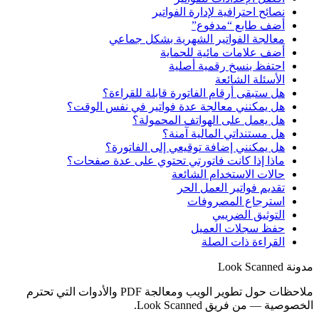
نصائح احترافية لإدارة الفواتير
أضف طابع “مدفوع”
معالجة الفواتير الشهرية بشكل جماعي
أضف علامات مائية للحماية
احتفظ بنسخ رقمية أصلية
الأسئلة الشائعة
هل ستبقى أرقام الفاتورة قابلة للقراءة؟
هل يمكنني معالجة عدة فواتير في نفس الوقت؟
هل يعمل على الهواتف المحمولة؟
هل مستنداتي المالية آمنة؟
هل يمكنني إضافة توقيعي إلى الفاتورة؟
ماذا إذا كانت فاتورتي تحتوي على عدة صفحات؟
حالات الاستخدام الشائعة
تقديم فواتير العمل الحر
استرجاع المصروفات
التوثيق الضريبي
حفظ سجلات العميل
القراءة ذات الصلة
مدونة Look Scanned
ملاحظات حول تطوير الويب ومعالجة PDF والأدوات التي تحترم
الخصوصية — من فريق Look Scanned.