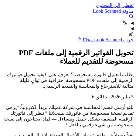
تخطي إلى المحتوى
مدونة Look Scanned
جرب Look Scanned مجانًا
تحويل الفواتير الرقمية إلى ملفات PDF
مسحوضة للتقديم للعملاء
يطلب العميل فاتورة مسحوضة؟ تعرف على كيفية تحويل فواتيرك
الرقمية إلى ملفات PDF مسحوضة احترافية في ثوانٍ قليلة —
مثالية للاسترجاع والمحاسبة والتقديم الرسمي.
5 يناير 2026
·
دقائق 6
للتو أرسل قسم المحاسبة في شركة عميلك بريداً إلكترونياً: “يرجى
تقديم نسخة مسحوضة من فاتورتك لسجلاتنا.” تنظر إلى فاتورتك
الرقمية المنسقة بشكل جميل وتتساءل — لماذا يحتاجون إلى نسخة
مسحوضة من شيء رقمي بالفعل؟
أهلاً وسهلاً في واقع عمليات الأعمال الحديثة. لا تزال العديد من