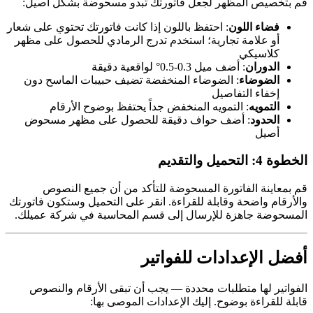
قم بتخصيص المظهر لجعل فاتورتك تبدو مسحوضة بشكل أصيل:
فضاء اللون
: احتفظ باللون إذا كانت فاتورتك تحتوي على شعار
أو علامة تجارية؛ استخدم تدرج الرمادي للحصول على مظهر
كلاسيكي
الدوران
: أضف ميل 0.3-0.5° لواقعية دقيقة
الضوضاء
: الضوضاء المنخفضة تضيف حبيبات الماسح دون
إخفاء التفاصيل
التمويه
: التمويه المنخفض جداً يحتفظ بوضوح الأرقام
الحدود
: أضف حواف دقيقة للحصول على مظهر مسحوض
أصيل
الخطوة 4: التحميل والتقديم
قم بمعاينة الفاتورة المسحوضة للتأكد من أن جميع النصوص
والأرقام واضحة وقابلة للقراءة. انقر على التحميل وستكون فاتورتك
المسحوضة جاهزة للإرسال إلى قسم المحاسبة في شركة عميلك.
أفضل الإعدادات للفواتير
الفواتير لها متطلبات محددة — يجب أن تبقى الأرقام والنصوص
قابلة للقراءة بوضوح. إليك الإعدادات الموصى بها: