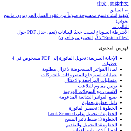
中文
,
简体中文
←
السابق
كيفية إنشاء نسخ ممسوحة ضوئياً من عقود العمل الحر (بدون ماسح
ضوئي)
التالي
→
الأشرطة السوداء ليست حجبًا للبيانات (نعم، جدل PDF حول
“Epstein files” ذكّر الجميع مرة أخرى)
فهرس المحتوى
الإجابة السريعة: تحويل الفاتورة إلى PDF مسحوض في 4
خطوات
لماذا الفواتير المسحوضة لا تزال مطلوبة
عمليات استرجاع المصروفات بالشركات
متطلبات المراجعة والامتثال
توثيق مقاوم للتلاعب
الاتساق مع السجلات الورقية
صيغ الفواتير الشائعة المدعومة
دليل خطوة بخطوة
الخطوة 1: تحضير الفاتورة
الخطوة 2: تحميل على Look Scanned
الخطوة 3: ضبط تأثير المسح
الخطوة 4: التحميل والتقديم
أفضل الإعدادات للفواتير