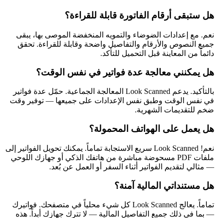
هل ستبقى أرقام الفاتورة قابلة للقراءة؟
نعم. مع إعدادات الضوضاء والتمويه المنخفضة الموصى بها، يبقى
جميع النصوص والأرقام والتفاصيل واضحة وقابلة للقراءة. تحقق
دائماً من المعاينة قبل التحميل للتأكد.
هل يمكنني معالجة عدة فواتير في نفس الوقت؟
بالتأكيد. يدعم Look Scanned المعالجة الجماعية. حمّل عدة فواتير
في نفس الوقت وطبق نفس الإعدادات على جميعها — توفير وقت
ضخم للتقديمات الشهرية.
هل يعمل على الهواتف المحمولة؟
نعم! Look Scanned سريع الاستجابة تماماً. يمكنك تحويل الفواتير إلى
ملفات PDF مسحوضة مباشرة من هاتفك الذكي أو جهازك اللوحي
— مثالي لتقديم الفواتير أثناء السفر أو العمل عن بُعد.
هل مستنداتي المالية آمنة؟
تماماً. يعالج Look Scanned كل شيء محلياً في متصفحك. فواتيرك
— بما في ذلك جميع التفاصيل المالية — لا تترك جهازك أبداً. هذه