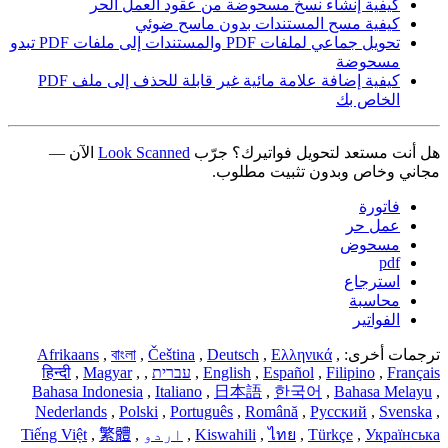
كيفية إنشاء نسخ مسحوضة من عقود العمل الحر
كيفية مسح المستندات بدون ماسح ضوئي
تحويل جماعي لملفات PDF والمستندات إلى ملفات PDF تبدو
مسحوضة
كيفية إضافة علامة مائية غير قابلة للحذف إلى ملف PDF
الخاص بك
هل أنت مستعد لتحويل فواتيرك؟ جرّب
Look Scanned
الآن —
مجاني وخاص وبدون تثبيت مطلوب.
فاتورة
عمل حر
مسحوض
pdf
استرجاع
محاسبة
الفواتير
ترجمات أخرى:
,
Ελληνικά
,
Deutsch
,
Čeština
,
বাংলা
,
Afrikaans
Français
,
Filipino
,
Español
,
English
,
עברית
,
,
Magyar
,
हिन्दी
Bahasa Indonesia
,
Italiano
,
日本語
,
한국어
,
Bahasa Melayu
,
Nederlands
,
Polski
,
Português
,
Română
,
Русский
,
Svenska
,
Українська
,
Türkçe
,
ไทย
,
Kiswahili
,
اردو
,
繁體
,
Tiếng Việt