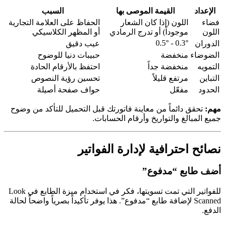
الإعداد
القيمة الموصى بها
السبب
فضاء
اللون (إذا كان الشعار
الحفاظ على العلامة التجارية
اللون
موجوداً) أو تدرج الرمادي
أو المظهر الكلاسيكي
0.3° - 0.5°
الدوران
عيب دقيق
الضوضاء
منخفضة
حبيبات دنيا للوضوح
التمويه
منخفضة جداً
احتفظ بالأرقام الحادة
التباين
مرتفع قليلاً
تحسين رؤية النصوص
الحدود
مفعّل
حواف صفحة أصيلة
مهم:
تحقق دائماً من معاينة فاتورتك قبل التحميل للتأكد من وضوح
جميع المبالغ والتواريخ وأرقام الحسابات.
نصائح احترافية لإدارة الفواتير
أضف طابع “مدفوع”
للفواتير التي تمت تسويتها، فكر في استخدام ميزة الطابع في Look
Scanned لإضافة طابع “مدفوع”. هذا يوفر تأكيداً بصرياً واضحاً لحالة
الدفع.