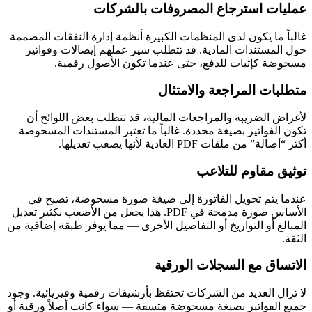
عمليات استرجاع المصروفات بالشركات
غالباً ما يكون لدى المنظمات الكبيرة أنظمة إدارة النفقات المصممة
حول المستندات المادية. قد تتطلب سير عملهم إيصالات وفواتير
مسحوضة كإثبات للدفع، حتى عندما تكون الأصول رقمية.
متطلبات المراجعة والامتثال
لأغراض الضريبة والمراجعات المالية، قد تتطلب بعض اللوائح أن
تكون الفواتير بصيغة محددة. غالباً ما تعتبر المستندات المسحوضة
أكثر “أصالة” من ملفات PDF العادية لأنها يصعب تعديلها.
توثيق مقاوم للتلاعب
عندما يتم تحويل الفاتورة إلى صيغة صورة مسحوضة، تصبح في
الأساس صورة مدمجة في PDF. هذا يجعل من الأصعب بكثير تعديل
المبالغ أو التواريخ أو التفاصيل الأخرى — مما يوفر طبقة إضافية من
الثقة.
الاتساق مع السجلات الورقية
لا تزال العديد من الشركات تحتفظ بأرشيفات رقمية وفيزيائية. وجود
جميع الفواتير بصيغة مسحوضة متسقة — سواء كانت أصلاً ورقية أو