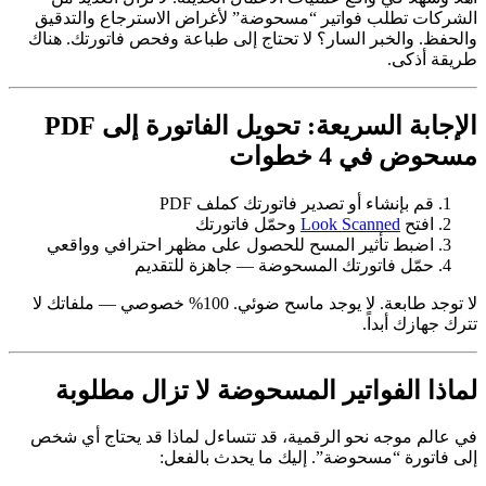
الشركات تطلب فواتير “مسحوضة” لأغراض الاسترجاع والتدقيق
والحفظ. والخبر السار؟ لا تحتاج إلى طباعة وفحص فاتورتك. هناك
طريقة أذكى.
الإجابة السريعة: تحويل الفاتورة إلى PDF
مسحوض في 4 خطوات
قم بإنشاء أو تصدير فاتورتك كملف PDF
افتح
Look Scanned
وحمّل فاتورتك
اضبط تأثير المسح للحصول على مظهر احترافي وواقعي
حمّل فاتورتك المسحوضة — جاهزة للتقديم
لا توجد طابعة. لا يوجد ماسح ضوئي. 100% خصوصي — ملفاتك لا
تترك جهازك أبداً.
لماذا الفواتير المسحوضة لا تزال مطلوبة
في عالم موجه نحو الرقمية، قد تتساءل لماذا قد يحتاج أي شخص
إلى فاتورة “مسحوضة”. إليك ما يحدث بالفعل: