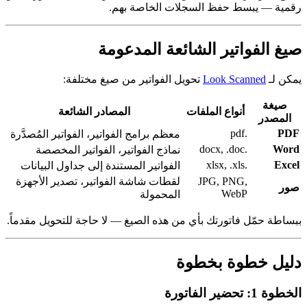
رقمية — يبسط حفظ السجلات الخاصة بهم.
صيغ الفواتير الشائعة المدعومة
يمكن لـ
Look Scanned
تحويل الفواتير من صيغ مختلفة:
صيغة
أنواع الملفات
المصادر الشائعة
المصدر
.pdf
PDF
معظم برامج الفواتير، الفواتير المُصدَّرة
.docx, .doc
Word
نماذج الفواتير، الفواتير المخصصة
.xlsx, .xls
Excel
الفواتير المستندة إلى جداول البيانات
JPG, PNG,
لقطات شاشة الفواتير، تصدير الأجهزة
صور
WebP
المحمولة
ببساطة حمّل فاتورتك بأي من هذه الصيغ — لا حاجة للتحويل مقدماً.
دليل خطوة بخطوة
الخطوة 1: تحضير الفاتورة