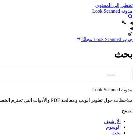
تخطي إلى المحتوى
مدونة Look Scanned
جرب Look Scanned مجانًا
بحث
مدونة Look Scanned
ملاحظات حول تطوير الويب ومعالجة PDF والأدوات التي تحترم الخصوصية — من فريق Look Scanned.
تصفح
الأرشيف
الوسوم
بحث