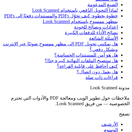
الصيغ المدعومة
لماذا التحويل الدُفعي باستخدام Look Scanned
خطوة بخطوة: كيف تحوّل PDFs والمستندات دفعيًا إلى PDFs
بمظهر ممسوح باستخدام Look Scanned
إعدادات ونصائح للجودة
نصائح الأداء للدفعات الكبيرة
الأسئلة الشائعة
هل يمكنني تحويل PDF إلى مظهر ممسوح ضوئيًا عبر الإنترنت
وبشكل دفعي؟
هل هو آمن للمستندات الحساسة؟
هل ستصبح الملفات النهائية كبيرة جدًا؟
كيف أحافظ على قابلية القراءة؟
هل يعمل دون اتصال؟
قراءات ذات صلة
مدونة Look Scanned
ملاحظات حول تطوير الويب ومعالجة PDF والأدوات التي تحترم
الخصوصية — من فريق Look Scanned.
تصفح
الأرشيف
الوسوم