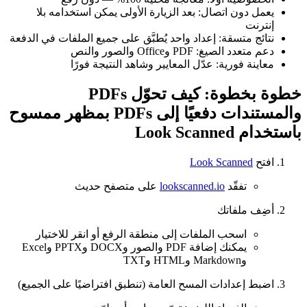
يعمل دون اتصال: بعد الزيارة الأولى يمكن استخدامه بلا
إنترنت
نتائج متسقة: إعداد واحد يُطبَّق على جميع الملفات في الدفعة
دعم متعدد الصيغ: PDF وOffice والصور والنص
معاينة فورية: عدّل المعايير وشاهد النتيجة فورًا
خطوة بخطوة: كيف تحوّل PDFs
والمستندات دفعيًا إلى PDFs بمظهر ممسوح
باستخدام Look Scanned
افتح
Look Scanned
تفقّد
lookscanned.io
على متصفح حديث
أضِف ملفاتك
اسحب الملفات إلى منطقة الرفع أو انقر للاختيار
يمكنك إضافة PDF والصور وDOCX وPPTX وExcel
وMarkdown وHTML وTXT
اضبط إعدادات المسح العامة (تنطبق افتراضيًا على الجميع)