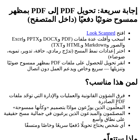
إجابة سريعة: تحويل PDF إلى PDF بمظهر
ممسوح ضوئيًا دفعيًا (داخل المتصفح)
افتح
Look Scanned
اسحب وأفلت عدة ملفات (PDF وDOCX وPPTX وExcel
والصور وMarkdown وHTML وTXT)
اختر إعدادات نمط المسح (تدرّج رمادي، حافة، تدوير، تمويه،
ضوضاء)
انقر تحويل للحصول على ملفات PDF بمظهر ممسوح ضوئيًا
وتنزيلها — سريع وخاص ويدعم العمل دون اتصال
لمن هذا مناسب؟
فرق الشؤون القانونية والعمليات والإدارة التي توحّد ملفات
PDF الصادرة
المعلّمون الذين يوزّعون موادًا بتصميم «وكأنها ممسوحة»
المصمّمون والمبدعون الذين يرغبون في جمالية مسح حقيقية
على نطاق واسع
أي شخص يحتاج تحويلًا دُفعيًا سريعًا وخاصًا ومتسقًا
ماذا ستتعلّم