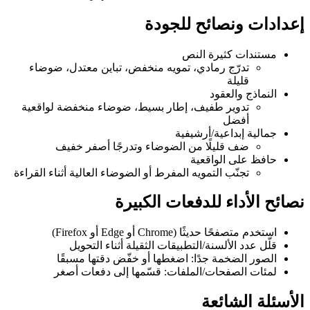
إعدادات ونصائح للجودة
مستندات كثيرة النص
تدرّج رمادي، تمويه منخفض، تباين معتدل، ضوضاء
قليلة
النماذج والعقود
تدوير طفيف، إطار بسيط، ضوضاء منخفضة لواقعية
أفضل
جمالية إبداعية/أرشيفية
ضف قليلًا من الضوضاء وتدرجًا أصفر خفيف
حافظ على الواقعية
تجنّب التمويه المفرط أو الضوضاء العالية أثناء القراءة
نصائح الأداء للدفعات الكبيرة
استخدم متصفحًا حديثًا (Chrome أو Edge أو Firefox)
قلّل عدد الألسنة/التطبيقات الثقيلة أثناء التحويل
الصور الضخمة جدًا: اضغطها أو خفّض دقتها مسبقًا
لمئات الصفحات/الملفات: قسّمها إلى دفعات أصغر
الأسئلة الشائعة