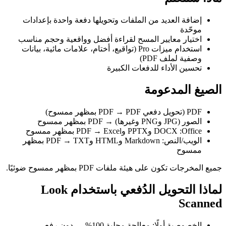
إضافة العديد من الملفات وتحويلها دفعة واحدة بإعدادات
موحّدة
اختيار معايير المسح لقراءة أفضل وواقعية وحجم مناسب
استخدام ميزات Pro (تواقيع، أختام، علامات مائية، بيانات
وصفية لملف PDF)
تحسين الأداء للدفعات الكبيرة
الصيغ المدعومة
PDF (تحويل دفعي PDF → PDF بمظهر ممسوح)
الصور (JPG وPNG وغيرها) → PDF بمظهر ممسوح
Office: ‏DOCX وPPTX وExcel → ‏PDF بمظهر ممسوح
الويب/النص: ‏Markdown وHTML وTXT → ‏PDF بمظهر
ممسوح
جميع المخرجات تكون على هيئة ملفات PDF بمظهر ممسوح ضوئيًا.
لماذا التحويل الدُفعي باستخدام Look
Scanned
الخصوصية أولًا: معالجة محلية 100% — دون رفع