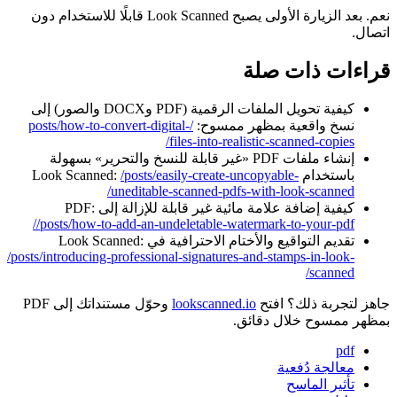
نعم. بعد الزيارة الأولى يصبح Look Scanned قابلًا للاستخدام دون
اتصال.
قراءات ذات صلة
كيفية تحويل الملفات الرقمية (PDF وDOCX والصور) إلى
نسخ واقعية بمظهر ممسوح:
/posts/how-to-convert-digital-
files-into-realistic-scanned-copies/
إنشاء ملفات PDF «غير قابلة للنسخ والتحرير» بسهولة
باستخدام Look Scanned:
/posts/easily-create-uncopyable-
uneditable-scanned-pdfs-with-look-scanned/
كيفية إضافة علامة مائية غير قابلة للإزالة إلى PDF:
/posts/how-to-add-an-undeletable-watermark-to-your-pdf/
تقديم التواقيع والأختام الاحترافية في Look Scanned:
/posts/introducing-professional-signatures-and-stamps-in-look-
scanned/
جاهز لتجربة ذلك؟ افتح
lookscanned.io
وحوّل مستنداتك إلى PDF
بمظهر ممسوح خلال دقائق.
pdf
معالجة دُفعية
تأثير الماسح