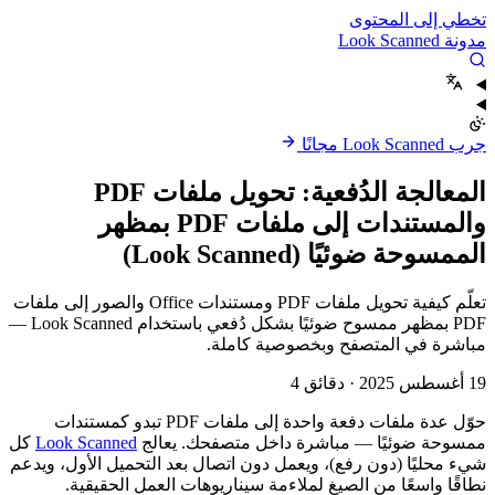
تخطي إلى المحتوى
مدونة Look Scanned
جرب Look Scanned مجانًا
المعالجة الدُفعية: تحويل ملفات PDF
والمستندات إلى ملفات PDF بمظهر
الممسوحة ضوئيًا (Look Scanned)
تعلّم كيفية تحويل ملفات PDF ومستندات Office والصور إلى ملفات
PDF بمظهر ممسوح ضوئيًا بشكل دُفعي باستخدام Look Scanned —
مباشرة في المتصفح وبخصوصية كاملة.
19 أغسطس 2025
·
دقائق 4
حوّل عدة ملفات دفعة واحدة إلى ملفات PDF تبدو كمستندات
ممسوحة ضوئيًا — مباشرة داخل متصفحك. يعالج
Look Scanned
كل
شيء محليًا (دون رفع)، ويعمل دون اتصال بعد التحميل الأول، ويدعم
نطاقًا واسعًا من الصيغ لملاءمة سيناريوهات العمل الحقيقية.