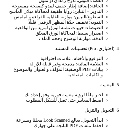
الفضاء اللوني: تدرّج رمادي أو ملوّن
الحافة: إضافة إطار خفيف ليبدو كصفحة ممسوحة
التدوير + التباين: زوايا طفيفة لمحاكاة ميلان الماسح
السطوع/التباين: موازنة القابلية للقراءة والملمس
التمويه: تخفيف حدّة المظهر الرقمي قليلًا
الضوضاء: حبيبات تشبه الورق لمزيد من الواقعية
اصفرار بسيط: لمحاكاة الورق المعتّق
الدقة: موازنة الوضوح وحجم الملف
(اختياري، Pro) تحسينات المستند
التواقيع والأختام: علامات احترافية
العلامة المائية: مدمجة وغير قابلة للإزالة
بيانات PDF الوصفية: المؤلف والعنوان والموضوع
والكلمات المفتاحية
المعاينة
اختر ملفًا لرؤية معاينة فورية وفق إعداداتك
اضبط المعايير حتى تصل للشكل المطلوب
التحويل والتنزيل
ابدأ التحويل. يعالج Look Scanned محليًا وبسرعة
احفظ ملفات PDF الناتجة على جهازك