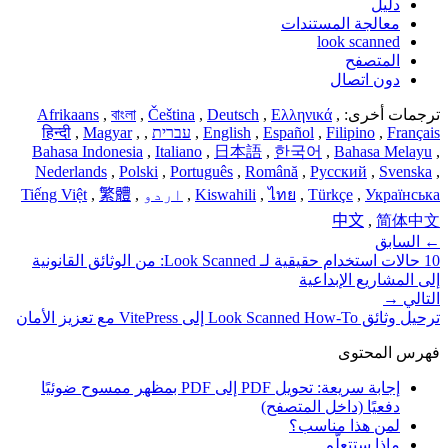
دليل
معالجة المستندات
look scanned
المتصفح
دون اتصال
ترجمات أخرى:
,
Ελληνικά
,
Deutsch
,
Čeština
,
বাংলা
,
Afrikaans
Français
,
Filipino
,
Español
,
English
,
עברית
,
,
Magyar
,
हिन्दी
Bahasa Indonesia
,
Italiano
,
日本語
,
한국어
,
Bahasa Melayu
,
Nederlands
,
Polski
,
Português
,
Română
,
Русский
,
Svenska
,
Українська
,
Türkçe
,
ไทย
,
Kiswahili
,
اردو
,
繁體
,
Tiếng Việt
中文
,
简体中文
←
السابق
10 حالات استخدام حقيقية لـ Look Scanned: من الوثائق القانونية
إلى المشاريع الإبداعية
التالي
→
ترحيل وثائق Look Scanned How-To إلى VitePress مع تعزيز الأمان
فهرس المحتوى
إجابة سريعة: تحويل PDF إلى PDF بمظهر ممسوح ضوئيًا
دفعيًا (داخل المتصفح)
لمن هذا مناسب؟
ماذا ستتعلّم