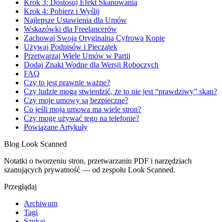
Krok 3: Dostosuj Efekt Skanowania
Krok 4: Pobierz i Wyślij
Najlepsze Ustawienia dla Umów
Wskazówki dla Freelancerów
Zachowaj Swoją Oryginalną Cyfrową Kopię
Używaj Podpisów i Pieczątek
Przetwarzaj Wiele Umów w Partii
Dodaj Znaki Wodne dla Wersji Roboczych
FAQ
Czy to jest prawnie ważne?
Czy ludzie mogą stwierdzić, że to nie jest “prawdziwy” skan?
Czy moje umowy są bezpieczne?
Co jeśli moja umowa ma wiele stron?
Czy mogę używać tego na telefonie?
Powiązane Artykuły
Blog Look Scanned
Notatki o tworzeniu stron, przetwarzaniu PDF i narzędziach
szanujących prywatność — od zespołu Look Scanned.
Przeglądaj
Archiwum
Tagi
Szukaj