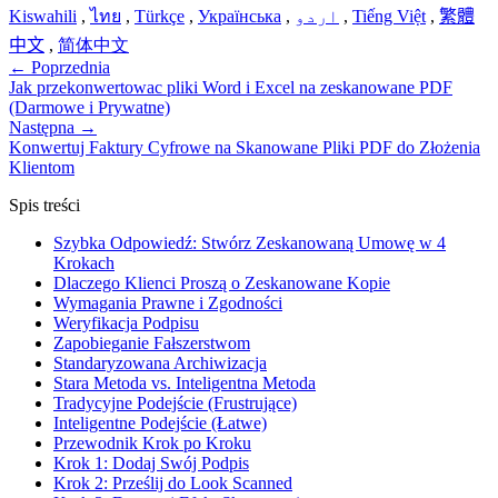
Kiswahili
,
ไทย
,
Türkçe
,
Українська
,
اردو
,
Tiếng Việt
,
繁體
中文
,
简体中文
←
Poprzednia
Jak przekonwertowac pliki Word i Excel na zeskanowane PDF
(Darmowe i Prywatne)
Następna
→
Konwertuj Faktury Cyfrowe na Skanowane Pliki PDF do Złożenia
Klientom
Spis treści
Szybka Odpowiedź: Stwórz Zeskanowaną Umowę w 4
Krokach
Dlaczego Klienci Proszą o Zeskanowane Kopie
Wymagania Prawne i Zgodności
Weryfikacja Podpisu
Zapobieganie Fałszerstwom
Standaryzowana Archiwizacja
Stara Metoda vs. Inteligentna Metoda
Tradycyjne Podejście (Frustrujące)
Inteligentne Podejście (Łatwe)
Przewodnik Krok po Kroku
Krok 1: Dodaj Swój Podpis
Krok 2: Prześlij do Look Scanned