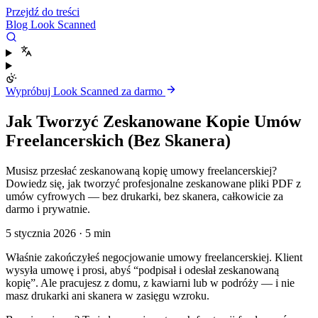
Przejdź do treści
Blog Look Scanned
Wypróbuj Look Scanned za darmo
Jak Tworzyć Zeskanowane Kopie Umów
Freelancerskich (Bez Skanera)
Musisz przesłać zeskanowaną kopię umowy freelancerskiej?
Dowiedz się, jak tworzyć profesjonalne zeskanowane pliki PDF z
umów cyfrowych — bez drukarki, bez skanera, całkowicie za
darmo i prywatnie.
5 stycznia 2026
·
5 min
Właśnie zakończyłeś negocjowanie umowy freelancerskiej. Klient
wysyła umowę i prosi, abyś “podpisał i odesłał zeskanowaną
kopię”. Ale pracujesz z domu, z kawiarni lub w podróży — i nie
masz drukarki ani skanera w zasięgu wzroku.