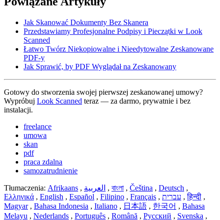
Powiązane Artykuły
Jak Skanować Dokumenty Bez Skanera
Przedstawiamy Profesjonalne Podpisy i Pieczątki w Look
Scanned
Łatwo Twórz Niekopiowalne i Nieedytowalne Zeskanowane
PDF-y
Jak Sprawić, by PDF Wyglądał na Zeskanowany
Gotowy do stworzenia swojej pierwszej zeskanowanej umowy?
Wypróbuj
Look Scanned
teraz — za darmo, prywatnie i bez
instalacji.
freelance
umowa
skan
pdf
praca zdalna
samozatrudnienie
Tłumaczenia:
Afrikaans
,
العربية
,
বাংলা
,
Čeština
,
Deutsch
,
Ελληνικά
,
English
,
Español
,
Filipino
,
Français
,
עברית
,
हिन्दी
,
Magyar
,
Bahasa Indonesia
,
Italiano
,
日本語
,
한국어
,
Bahasa
Melayu
,
Nederlands
,
Português
,
Română
,
Русский
,
Svenska
,