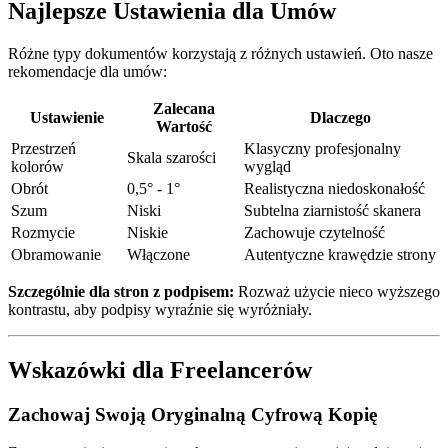
Najlepsze Ustawienia dla Umów
Różne typy dokumentów korzystają z różnych ustawień. Oto nasze
rekomendacje dla umów:
Zalecana
Ustawienie
Dlaczego
Wartość
Przestrzeń
Klasyczny profesjonalny
Skala szarości
kolorów
wygląd
Obrót
0,5° - 1°
Realistyczna niedoskonałość
Szum
Niski
Subtelna ziarnistość skanera
Rozmycie
Niskie
Zachowuje czytelność
Obramowanie
Włączone
Autentyczne krawędzie strony
Szczególnie dla stron z podpisem:
Rozważ użycie nieco wyższego
kontrastu, aby podpisy wyraźnie się wyróżniały.
Wskazówki dla Freelancerów
Zachowaj Swoją Oryginalną Cyfrową Kopię