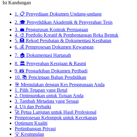
Isi Kandungan
1. 📋 Penyediaan Dokumen Undang-undang
2. 🎓 Penyelidikan Akademik & Penyerahan Tesis
3. 💼 Pengurusan Kontrak Perniagaan
4. 🎨 Portfolio Kreatif & Pembentangan Reka Bentuk
5. 🏥 Rekod Perubatan & Dokumentasi Kesihatan
6. 💰 Pemprosesan Dokumen Kewangan
7. 🏠 Dokumentasi Hartanah
8. 🏛️ Penyerahan Kerajaan & Rasmi
9. 📸 Pengarkiban Dokumen Peribadi
10. 📚 Penciptaan Bahan Pendidikan
🎯 Memulakan dengan Kes Penggunaan Anda
1. Pilih Tetapan yang Betul
2. Optimumkan untuk Tujuan Anda
3. Tambah Metadata yang Sesuai
4. Uji dan Perbaiki
🚀 Petua Lanjutan untuk Hasil Profesional
Pemprosesan Kelompok untuk Kecekapan
Optimum Kualiti
Pertimbangan Privasi
💡 Kesimpulan