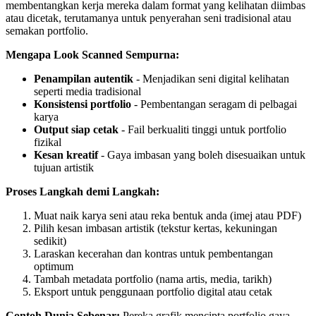
membentangkan kerja mereka dalam format yang kelihatan diimbas
atau dicetak, terutamanya untuk penyerahan seni tradisional atau
semakan portfolio.
Mengapa Look Scanned Sempurna:
Penampilan autentik
- Menjadikan seni digital kelihatan
seperti media tradisional
Konsistensi portfolio
- Pembentangan seragam di pelbagai
karya
Output siap cetak
- Fail berkualiti tinggi untuk portfolio
fizikal
Kesan kreatif
- Gaya imbasan yang boleh disesuaikan untuk
tujuan artistik
Proses Langkah demi Langkah:
Muat naik karya seni atau reka bentuk anda (imej atau PDF)
Pilih kesan imbasan artistik (tekstur kertas, kekuningan
sedikit)
Laraskan kecerahan dan kontras untuk pembentangan
optimum
Tambah metadata portfolio (nama artis, media, tarikh)
Eksport untuk penggunaan portfolio digital atau cetak
Contoh Dunia Sebenar:
Pereka grafik mencipta portfolio gaya