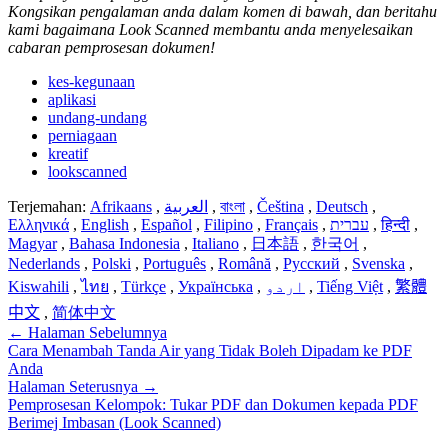
Kongsikan pengalaman anda dalam komen di bawah, dan beritahu
kami bagaimana Look Scanned membantu anda menyelesaikan
cabaran pemprosesan dokumen!
kes-kegunaan
aplikasi
undang-undang
perniagaan
kreatif
lookscanned
Terjemahan:
Afrikaans
,
العربية
,
বাংলা
,
Čeština
,
Deutsch
,
Ελληνικά
,
English
,
Español
,
Filipino
,
Français
,
עברית
,
हिन्दी
,
Magyar
,
Bahasa Indonesia
,
Italiano
,
日本語
,
한국어
,
Nederlands
,
Polski
,
Português
,
Română
,
Русский
,
Svenska
,
Kiswahili
,
ไทย
,
Türkçe
,
Українська
,
اردو
,
Tiếng Việt
,
繁體
中文
,
简体中文
←
Halaman Sebelumnya
Cara Menambah Tanda Air yang Tidak Boleh Dipadam ke PDF
Anda
Halaman Seterusnya
→
Pemprosesan Kelompok: Tukar PDF dan Dokumen kepada PDF
Berimej Imbasan (Look Scanned)